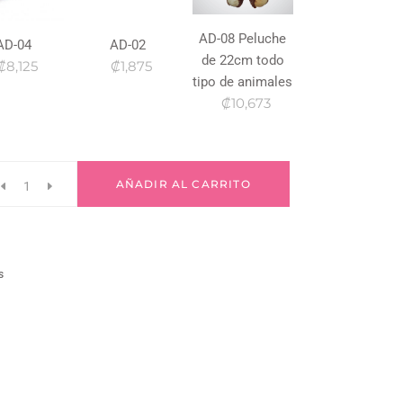
AD-08 Peluche
AD-04
AD-02
de 22cm todo
₡8,125
₡1,875
tipo de animales
₡10,673
AÑADIR AL CARRITO
s