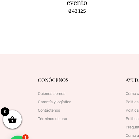
evento
₡
43,125
CONÓCENOS
AYUD
Quienes somos
Cómo c
Garantía y logística
Polític
Contáctenos
Polític
0
Términos de uso
Política
Pregunt
Como afi
1