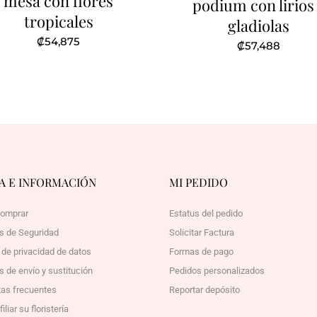
mesa con flores
podium con lirios
tropicales
gladiolas
₡
54,875
₡
57,488
A E INFORMACIÓN
MI PEDIDO
omprar
Estatus del pedido
as de Seguridad
Solicitar Factura
a de privacidad de datos
Formas de pago
s de envío y sustitución
Pedidos personalizados
as frecuentes
Reportar depósito
liar su floristería