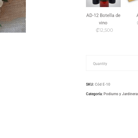
AD-12 Botella de
vino
₡12,500
E-
Quantity
10
SKU:
Cód E-10
Jardinera
Categoría:
Podiums y Jardinera
de
claveles