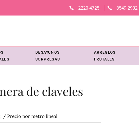
2220-4725
8549-2932
OS
DESAYUNOS
ARREGLOS
ALES
SORPRESAS
FRUTALES
nera de claveles
; / Precio por metro lineal