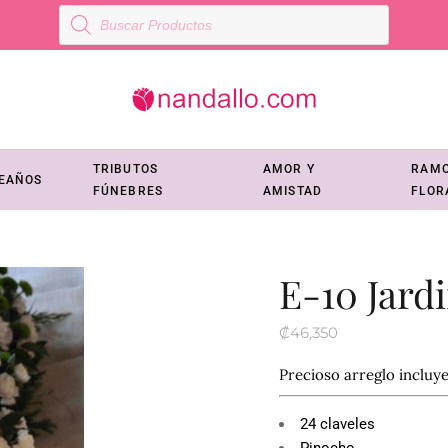
Búsqueda
de
productos
TRIBUTOS
AMOR Y
RAM
EAÑOS
FÚNEBRES
AMISTAD
FLOR
E-10 Jardi
₡
46,350
Precioso arreglo incluye
24 claveles
Pinocho