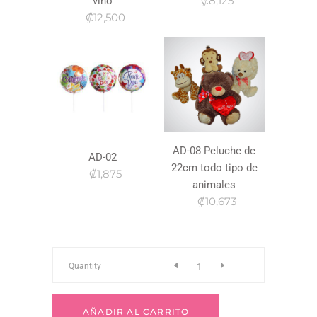
₡8,125
vino
₡12,500
AD-08 Peluche de
AD-02
22cm todo tipo de
₡1,875
animales
₡10,673
r-
Quantity
23
AÑADIR AL CARRITO