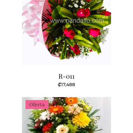
R-011
₡
17,488
Oferta