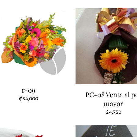
original
a
era:
e
₡30,650.
₡
r-09
PC-08 Venta al p
₡
54,000
mayor
₡
4,750