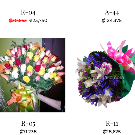
R-04
A-44
El
El
₡
30,663
₡
23,750
₡
124,375
precio
precio
original
actual
era:
es:
₡30,663.
₡23,750.
R-05
R-11
₡
71,238
₡
28,625