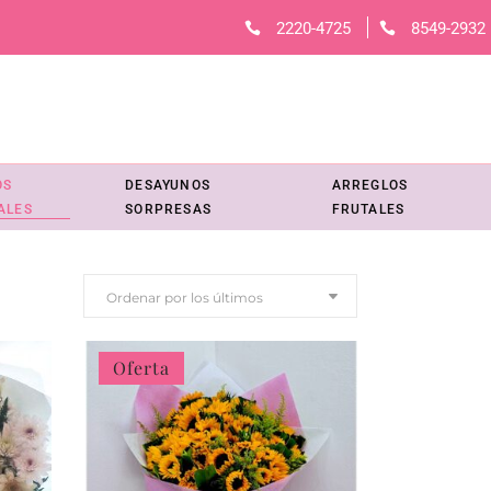
2220-4725
8549-2932
OS
DESAYUNOS
ARREGLOS
ALES
SORPRESAS
FRUTALES
Ordenar por los últimos
Oferta