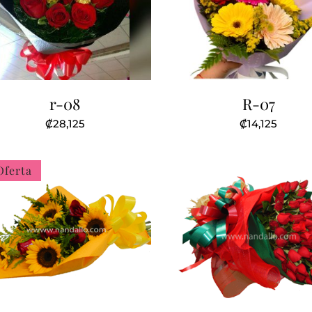
r-08
R-07
₡
28,125
₡
14,125
Oferta