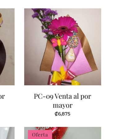
ctual
s:
24,988.
or
PC-09 Venta al por
mayor
₡
6,875
Oferta