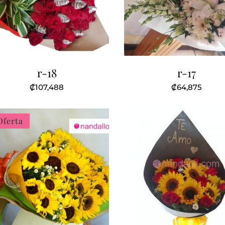
r-18
r-17
₡
107,488
₡
64,875
Oferta