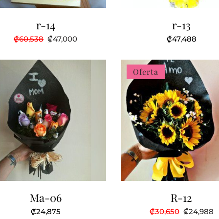
r-14
r-13
El
El
₡
60,538
₡
47,000
₡
47,488
precio
precio
original
actual
era:
es:
₡60,538.
₡47,000.
Oferta
Ma-06
R-12
El
E
₡
24,875
₡
30,650
₡
24,988
precio
p