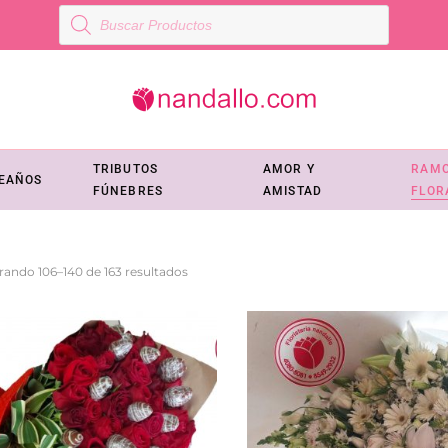
Búsqueda
de
productos
TRIBUTOS
AMOR Y
RAM
EAÑOS
FÚNEBRES
AMISTAD
FLOR
Ordenado
rando 106–140 de 163 resultados
por
los
últimos