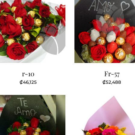
r-10
Fr-57
₡
46,125
₡
52,488