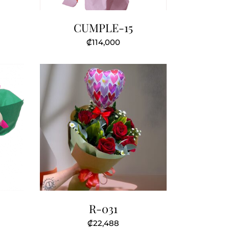
CUMPLE-15
₡
114,000
R-031
₡
22,488