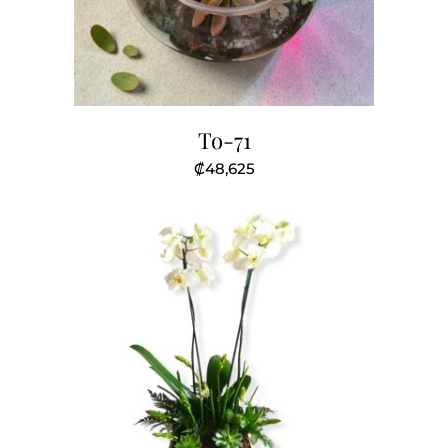
To-71
₡
48,625