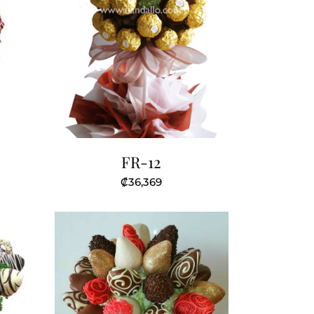
FR-12
₡
36,369