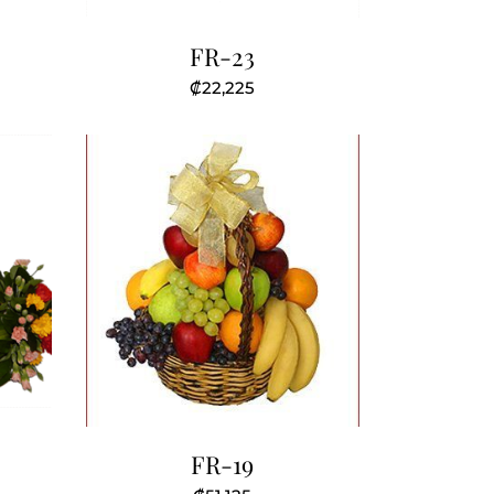
FR-23
₡
22,225
FR-19