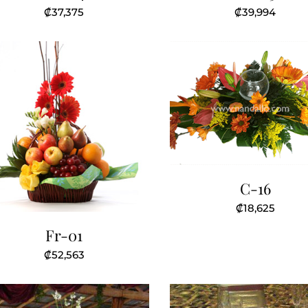
₡
37,375
₡
39,994
C-16
₡
18,625
Fr-01
₡
52,563