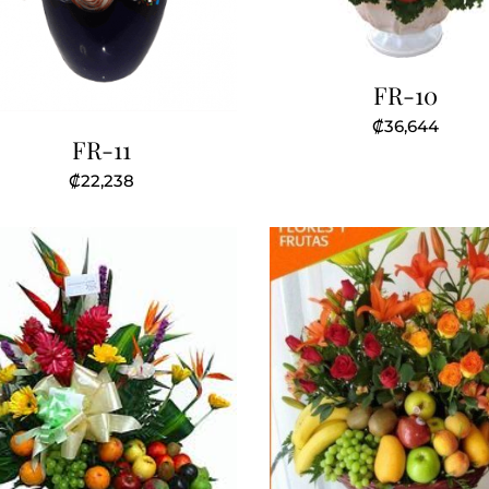
FR-10
₡
36,644
FR-11
₡
22,238