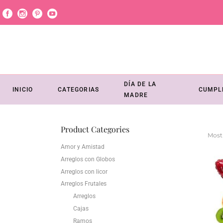
DÍA DE LA
INICIO
CATEGORIAS
CUMPL
MADRE
Product Categories
Most
Amor y Amistad
Arreglos con Globos
Arreglos con licor
Arreglos Frutales
Arreglos
Cajas
Ramos