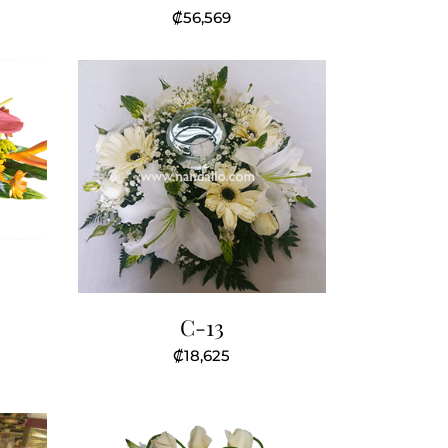
₡
56,569
C-13
₡
18,625