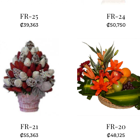
FR-25
FR-24
₡
39,363
₡
50,750
FR-21
FR-20
₡
55,363
₡
48,125