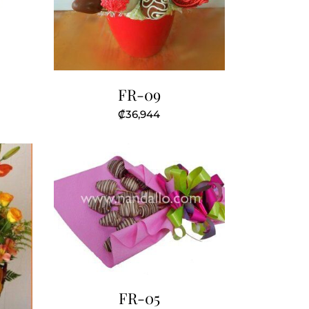
FR-09
₡
36,944
FR-05