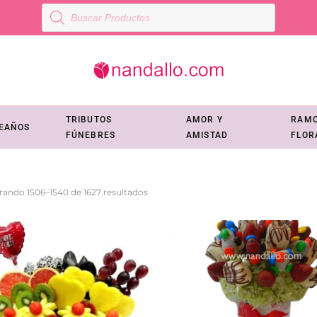
Búsqueda
de
productos
TRIBUTOS
AMOR Y
RAM
EAÑOS
FÚNEBRES
AMISTAD
FLOR
Ordenado
rando 1506–1540 de 1627 resultados
por
los
últimos