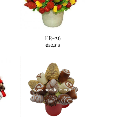
FR-26
₡
52,313