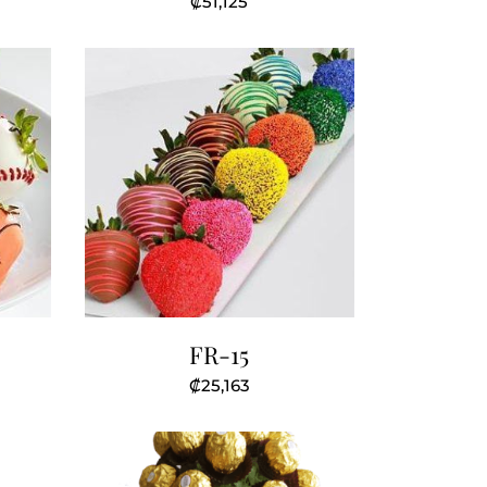
₡
51,125
FR-15
₡
25,163