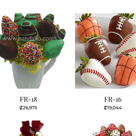
FR-18
FR-16
₡
26,975
₡
19,044