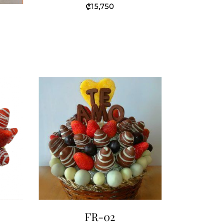
₡
15,750
FR-02