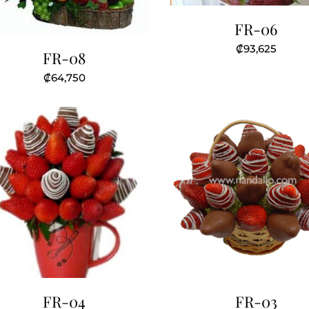
FR-06
₡
93,625
FR-08
₡
64,750
FR-04
FR-03